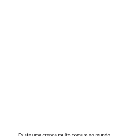
Existe uma crença muito comum no mundo 