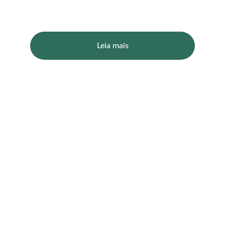
condicionamento físico
Leia mais
★★★★★
AVALIAÇÃO 5 ESTRELAS