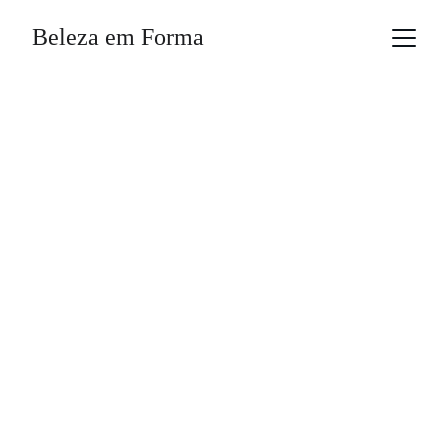
Beleza em Forma
Beleza em 
Forma
Dicas práticas para saúde, beleza e 