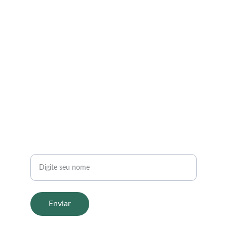
EMAIL
contato@belezaemforma.com
+55
TELEFONE
Seu nome
Enviar